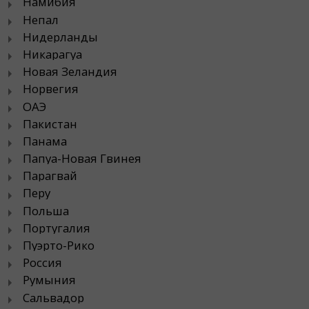
Намибия
Непал
Нидерланды
Никарагуа
Новая Зеландия
Норвегия
ОАЭ
Пакистан
Панама
Папуа-Новая Гвинея
Парагвай
Перу
Польша
Португалия
Пуэрто-Рико
Россия
Румыния
Сальвадор