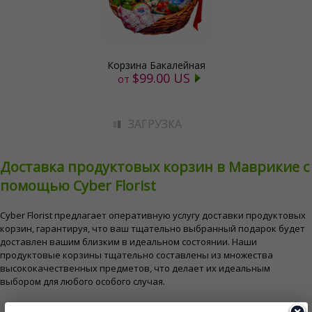
Корзина Бакалейная
$99.00 US
от
ЗАГРУЗКА
Доставка продуктовых корзин в Маврикие с
помощью Cyber ​​Florist
Cyber ​​Florist предлагает оперативную услугу доставки продуктовых
корзин, гарантируя, что ваш тщательно выбранный подарок будет
доставлен вашим близким в идеальном состоянии. Наши
продуктовые корзины тщательно составлены из множества
высококачественных предметов, что делает их идеальным
выбором для любого особого случая.