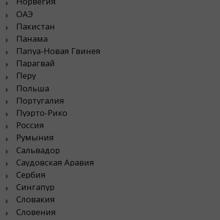
Норвегия
ОАЭ
Пакистан
Панама
Папуа-Новая Гвинея
Парагвай
Перу
Польша
Португалия
Пуэрто-Рико
Россия
Румыния
Сальвадор
Саудовская Аравия
Сербия
Сингапур
Словакия
Словения