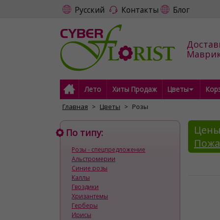
Русский
Контакты
Блог
Достав
Маври
Лето
Хиты Продаж
Цветы
Кор
Главная
Цветы
Розы
Цены
По типу:
Пожа
Розы - спецпредложение
Альстромерии
Синие розы
Каллы
Гвоздики
Хризантемы
Герберы
Ирисы