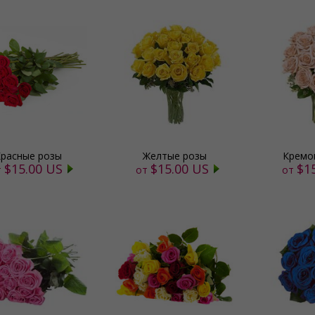
расные розы
Желтые розы
Кремо
$15.00 US
$15.00 US
$1
т
от
от