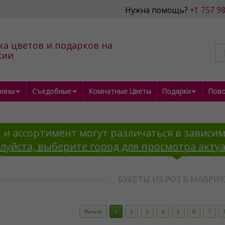
Нужна помощь?
+1 757 9
ка цветов и подарков на
кии
зины
Съедобные
Комнатные Цветы
Подарки
Пов
 и ассортимент могут различаться в зависим
луйста, выберите город для просмотра акту
БУКЕТЫ ИЗ РОЗ В МАВРИ
Начало
1
2
3
4
5
6
7