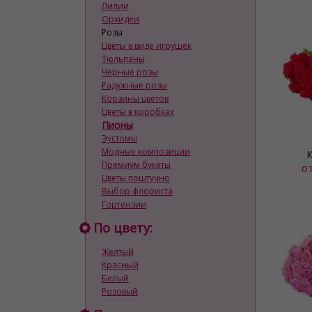
Лилии
Орхидеи
Розы
Цветы в виде игрушек
Тюльпаны
Черные розы
Радужные розы
Корзины цветов
Цветы в коробках
Пионы
Эустомы
Модные композиции
К
Премиум букеты
о
Цветы поштучно
Выбор флориста
Гортензии
По цвету:
Желтый
Красный
Белый
Розовый