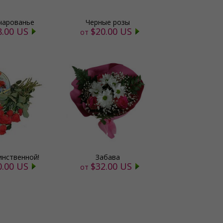
чарованье
Черные розы
8.00 US
$20.00 US
от
инственной!
Забава
0.00 US
$32.00 US
от