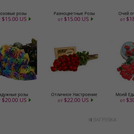
озовые розы
Разноцветные Розы
Очей о
$15.00 US
$15.00 US
$1
т
от
от
адужные розы
Отличное Настроение
Моей Ед
$20.00 US
$22.00 US
$3
т
от
от
ЗАГРУЗКА