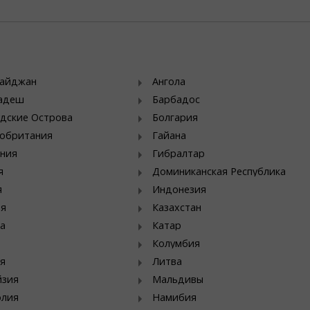
байджан
Ангола
ладеш
Барбадос
дские Острова
Болгария
обритания
Гайана
ния
Гибралтар
я
Доминиканская Республика
я
Индонезия
ия
Казахстан
а
Катар
Колумбия
я
Литва
йзия
Мальдивы
олия
Намибия