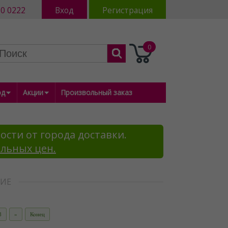
80 0222
Вход
Регистрация
0
од
Акции
Произвольный заказ
ости от города доставки.
альных цен.
КИЕ
8
»
Конец