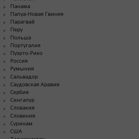
Панама
Папуа-Новая Гвинея
Парагвай
Перу
Польша
Португалия
Пуэрто-Рико
Россия
Румыния
Сальвадор
Саудовская Аравия
Сербия
Сингапур
Словакия
Словения
Суринам
США
Таджикистан