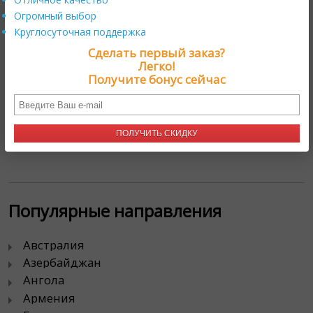
Партнерская программа
Огромный выбор
Продавайте с нами
Круглосуточная поддержка
Сделать первый заказ?
Контакты
Легко!
Получите бонус сейчас
111024, г. Москва,
проезд Энтузиастов, д. 19А
ПОЛУЧИТЬ СКИДКУ
тел. 8 800 333 4924
Популярные направления
Австралия
Азербайджан
Ангола
Армения