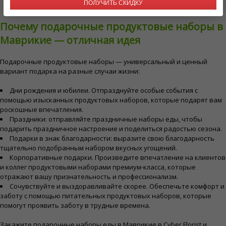
ПОЛУЧИТЬ СКИДКУ
Почему подарочные продуктовые наборы в
Маврикие — отличная идея
Подарочные продуктовые наборы — универсальный и ценный
вариант подарка на разные случаи жизни:
Дни рождения и юбилеи. Отпразднуйте особые события с
помощью изысканных продуктовых наборов, которые подарят вам
роскошные впечатления.
Праздники: отправляйте праздничные наборы еды, чтобы
подарить праздничное настроение и поделиться радостью сезона.
Подарки в знак благодарности: выразите свою благодарность
тщательно подобранным набором вкусных угощений.
Корпоративные подарки. Произведите впечатление на клиентов
и коллег продуктовыми наборами премиум-класса, которые
отражают вашу признательность и профессионализм.
Сочувствуйте и выздоравливайте скорее. Обеспечьте комфорт и
заботу с помощью питательных продуктовых наборов, которые
помогут проявить заботу в трудные времена.
Закажите подарочные наборы еды в Маврикие в Cyber ​​Florist и