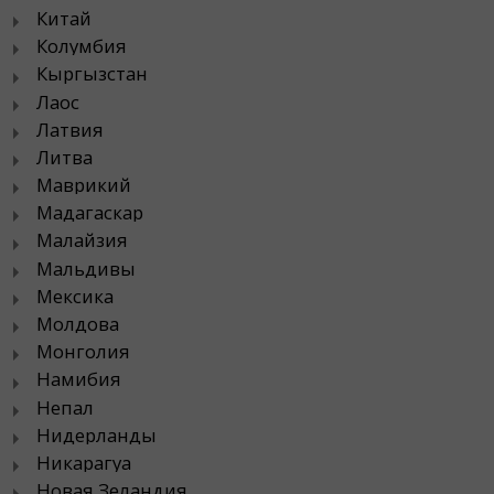
Китай
Колумбия
Кыргызстан
Лаос
Латвия
Литва
Маврикий
Мадагаскар
Малайзия
Мальдивы
Мексика
Молдова
Монголия
Намибия
Непал
Нидерланды
Никарагуа
Новая Зеландия