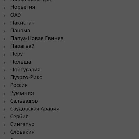
Норвегия
ОАЭ
Пакистан
Панама
Папуа-Новая Гвинея
Парагвай
Перу
Польша
Португалия
Пуэрто-Рико
Россия
Румыния
Сальвадор
Саудовская Аравия
Сербия
Сингапур
Словакия