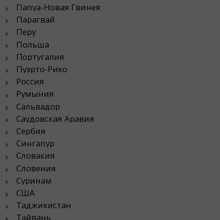
Папуа-Новая Гвинея
Парагвай
Перу
Польша
Португалия
Пуэрто-Рико
Россия
Румыния
Сальвадор
Саудовская Аравия
Сербия
Сингапур
Словакия
Словения
Суринам
США
Таджикистан
Тайвань