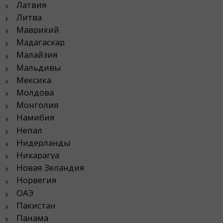
Латвия
Литва
Маврикий
Мадагаскар
Малайзия
Мальдивы
Мексика
Молдова
Монголия
Намибия
Непал
Нидерланды
Никарагуа
Новая Зеландия
Норвегия
ОАЭ
Пакистан
Панама