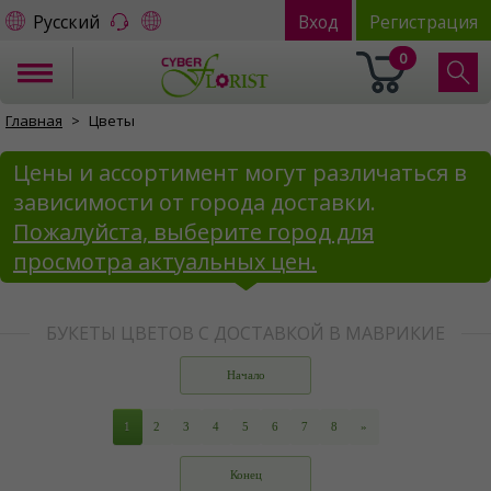
Русский
Вход
Регистрация
0
Главная
Цветы
Цены и ассортимент могут различаться в
зависимости от города доставки.
Пожалуйста, выберите город для
просмотра актуальных цен.
БУКЕТЫ ЦВЕТОВ С ДОСТАВКОЙ В МАВРИКИЕ
Начало
1
2
3
4
5
6
7
8
»
Конец