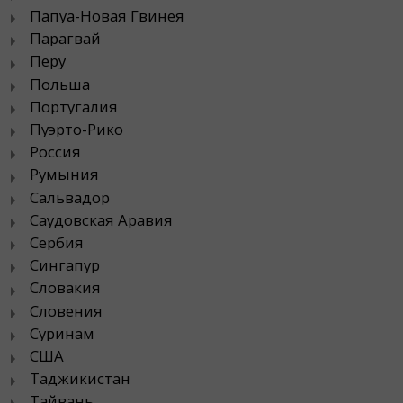
Папуа-Новая Гвинея
Парагвай
Перу
Польша
Португалия
Пуэрто-Рико
Россия
Румыния
Сальвадор
Саудовская Аравия
Сербия
Сингапур
Словакия
Словения
Суринам
США
Таджикистан
Тайвань