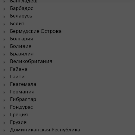
Бангладеш
Барбадос
Беларусь
Белиз
Бермудские Острова
Болгария
Боливия
Бразилия
Великобритания
Гайана
Гаити
Гватемала
Германия
Гибралтар
Гондурас
Греция
Грузия
Доминиканская Республика