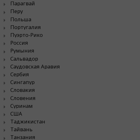
Парагвай
Перу
Польша
Португалия
Пуэрто-Рико
Россия
Румыния
Сальвадор
Саудовская Аравия
Сербия
Сингапур
Словакия
Словения
Суринам
США
Таджикистан
Тайвань
Танзания