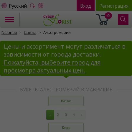
Русский
Вход
Регистрация
0
Главная
Цветы
Альстромерии
Цены и ассортимент могут различаться в
зависимости от города доставки.
Пожалуйста, выберите город для
просмотра актуальных цен.
БУКЕТЫ АЛЬСТРОМЕРИЙ В МАВРИКИЕ
Начало
1
2
3
4
»
Конец