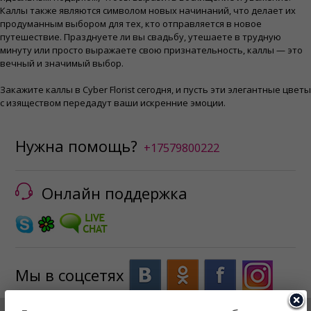
Каллы также являются символом новых начинаний, что делает их
продуманным выбором для тех, кто отправляется в новое
путешествие. Празднуете ли вы свадьбу, утешаете в трудную
минуту или просто выражаете свою признательность, каллы — это
вечный и значимый выбор.
Закажите каллы в Cyber ​​Florist сегодня, и пусть эти элегантные цветы
с изяществом передадут ваши искренние эмоции.
Нужна помощь?
+17579800222
Онлайн поддержка
Мы в соцсетях