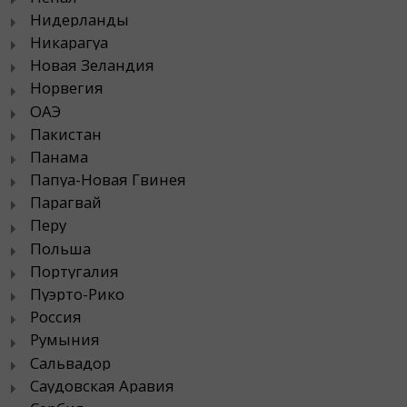
Нидерланды
Никарагуа
Новая Зеландия
Норвегия
ОАЭ
Пакистан
Панама
Папуа-Новая Гвинея
Парагвай
Перу
Польша
Португалия
Пуэрто-Рико
Россия
Румыния
Сальвадор
Саудовская Аравия